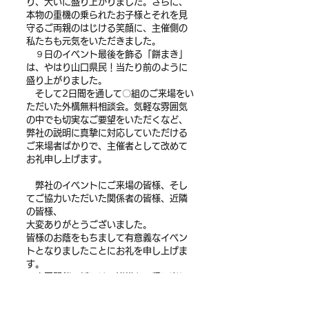
り、大いに盛り上がりました。さらに、
本物の重機の乗られたお子様とそれを見
守るご両親のはじける笑顔に、主催側の
私たちも元気をいただきました。
　９日のイベント最後を飾る「餅まき」
は、やはり山口県民！当たり前のように
盛り上がりました。
　そして2日間を通して〇組のご来場をい
ただいた外構無料相談会。気軽な雰囲気
の中でも切実なご要望をいただくなど、
弊社の説明に真摯に対応していただける
ご来場者ばかりで、主催者として改めて
お礼申し上げます。
　弊社のイベントにご来場の皆様、そし
てご協力いただいた関係者の皆様、近隣
の皆様、
大変ありがとうございました。
皆様のお蔭をもちまして有意義なイベン
トとなりましたことにお礼を申し上げま
す。
　次回開催の折には、皆様と一種に楽し
めるイベントを企画しますので、今回参
加できなかった方も、次回のご来場をお